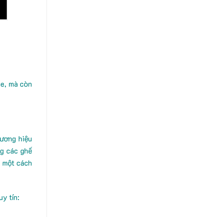
ne, mà còn
hương hiệu
ng các ghế
g một cách
y tín: