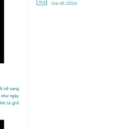
Th12
Giá tốt 2026
ết kế sang
g như ngày
nh là g
hế