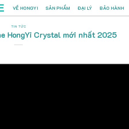
VỀ HONGYI
SẢN PHẨM
ĐẠI LÝ
BẢO HÀNH
TIN TỨC
ne HongYi Crystal mới nhất 2025