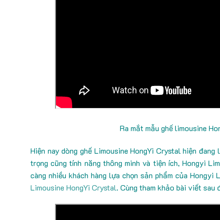
Ra mắt mẫu ghế limousine Hon
Hiện nay dòng ghế Limousine HongYi Crystal hiện đang l
trọng cũng tính năng thông minh và tiện ích, Hongyi L
càng nhiều khách hàng lựa chọn sản phẩm của Hongyi Li
Limousine HongYi Crystal
. Cùng tham khảo bài viết sau 