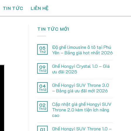
TIN TỨC
LIÊN HỆ
TIN TỨC MỚI
Độ ghế limousine ô tô tại Phú
05
Th2
Yên – Bảng giá hot nhất 2026
Ghế Hongyi Crystal 1.0 – Giá
09
Th12
ưu đãi 2025
Ghế Hongyi SUV Throne 3.0
04
Th12
– Bảng giá ưu đãi mới 2026
Cập nhật giá ghế Hongyi SUV
02
Th12
Throne 2.0 kèm tiện ích nâng
cao
Ghế Hongyi SUV Throne 1.0 –
01