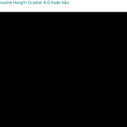
ousine HongYi Crystal 4.0 hoàn hảo